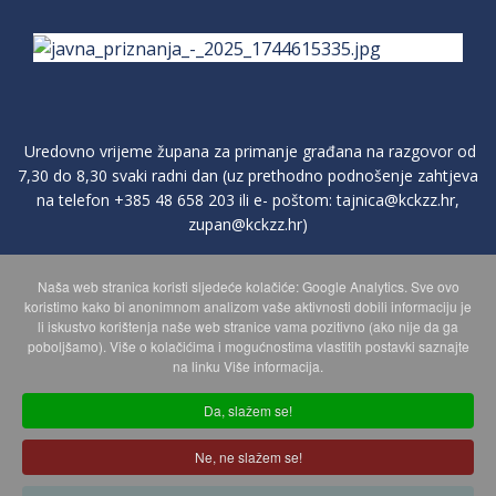
Uredovno vrijeme župana za primanje građana na razgovor od
7,30 do 8,30 svaki radni dan (uz prethodno podnošenje zahtjeva
na telefon
+385 48 658 203
ili e- poštom:
tajnica@kckzz.hr
,
zupan@kckzz.hr
)
Naša web stranica koristi sljedeće kolačiće: Google Analytics. Sve ovo
POLITIKA ZAŠTITE PRIVATNOSTI OSOBNIH PODATAKA
koristimo kako bi anonimnom analizom vaše aktivnosti dobili informaciju je
li iskustvo korištenja naše web stranice vama pozitivno (ako nije da ga
poboljšamo). Više o kolačićima i mogućnostima vlastitih postavki saznajte
MAPA WEBA
na linku Više informacija.
Da, slažem se!
Copyright © 2026 Koprivničko - križevačka županija. Sva prava
Ne, ne slažem se!
zadržana.
© 2018 Your Company. Designed By
JoomShaper