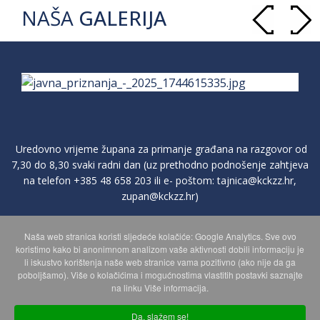
NAŠA
GALERIJA
Uredovno vrijeme župana za primanje građana na razgovor od
7,30 do 8,30 svaki radni dan (uz prethodno podnošenje zahtjeva
na telefon
+385 48 658 203
ili e- poštom:
tajnica@kckzz.hr
,
zupan@kckzz.hr
)
Naša web stranica koristi sljedeće kolačiće: Google Analytics. Sve ovo
POLITIKA ZAŠTITE PRIVATNOSTI OSOBNIH PODATAKA
koristimo kako bi anonimnom analizom vaše aktivnosti dobili informaciju je
li iskustvo korištenja naše web stranice vama pozitivno (ako nije da ga
poboljšamo). Više o kolačićima i mogućnostima vlastitih postavki saznajte
MAPA WEBA
na linku Više informacija.
Da, slažem se!