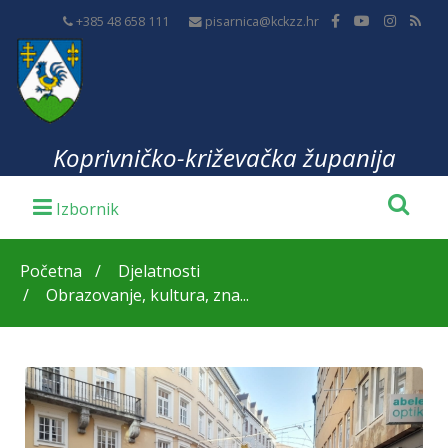
+385 48 658 111
pisarnica@kckzz.hr
Koprivničko-križevačka županija
Početna
Djelatnosti
Obrazovanje, kultura, zna...