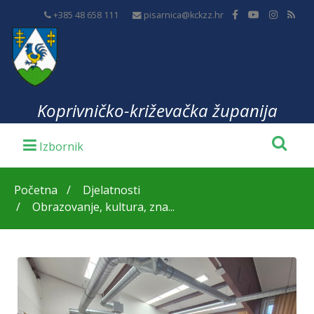
+385 48 658 111
pisarnica@kckzz.hr
Koprivničko-križevačka županija
Početna
Djelatnosti
Obrazovanje, kultura, zna...