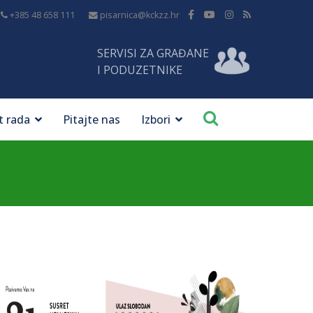
+385 48 658 111
pisarnica@kckzz.hr
SERVISI ZA GRAĐANE
I PODUZETNIKE
t rada
Pitajte nas
Izbori