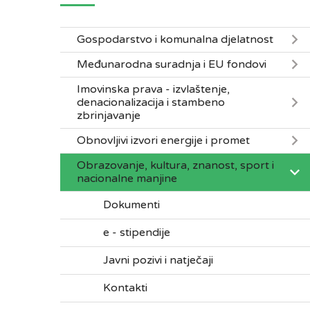
Gospodarstvo i komunalna djelatnost
Međunarodna suradnja i EU fondovi
Imovinska prava - izvlaštenje,
denacionalizacija i stambeno
zbrinjavanje
Obnovljivi izvori energije i promet
Obrazovanje, kultura, znanost, sport i
nacionalne manjine
Dokumenti
e - stipendije
Javni pozivi i natječaji
Kontakti