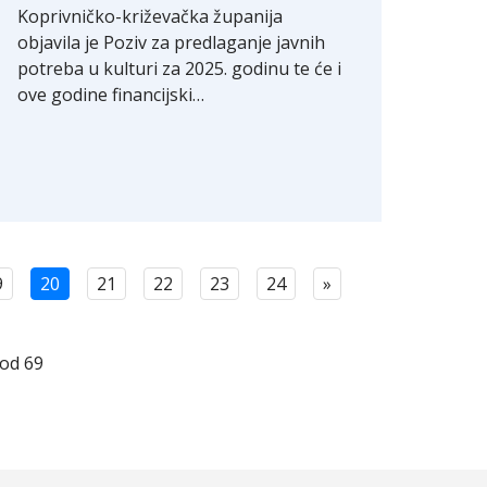
Koprivničko-križevačka županija
objavila je Poziv za predlaganje javnih
potreba u kulturi za 2025. godinu te će i
ove godine financijski…
9
20
21
22
23
24
»
 od 69