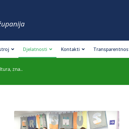
županija
stroj
Djelatnosti
Kontakti
Transparentnos
ura, zna...