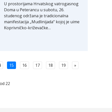
U prostorijama Hrvatskog vatrogasnog
Doma u Peterancu u subotu, 26.
studenog održana je tradicionalna
manifestacija „Mudlinijada“ kojoj je uime
Koprivničko-križevačke…
4
15
16
17
18
19
»
 od 22