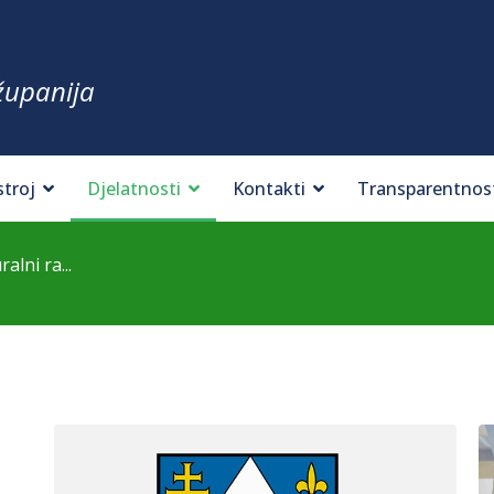
županija
stroj
Djelatnosti
Kontakti
Transparentnos
alni ra...