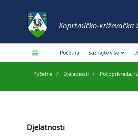
Koprivničko-križevačka 
Početna
Saznajte više
U
Početna
Djelatnosti
Poljoprivreda, rur
Djelatnosti