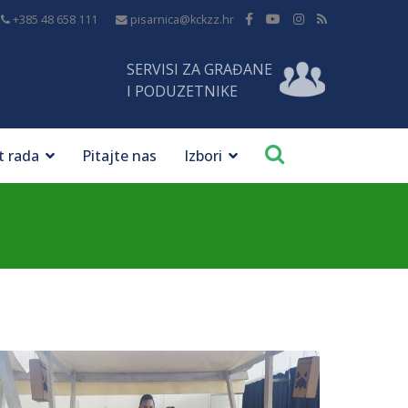
+385 48 658 111
pisarnica@kckzz.hr
SERVISI ZA GRAĐANE
I PODUZETNIKE
t rada
Pitajte nas
Izbori