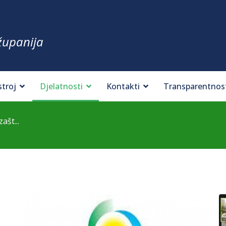
županija
stroj
Djelatnosti
Kontakti
Transparentnos
ašt...