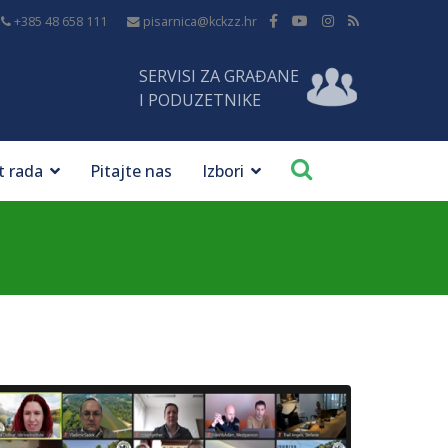
+385 48 658 111
pisarnica@kckzz.hr
SERVISI ZA GRAĐANE
I PODUZETNIKE
t rada
Pitajte nas
Izbori