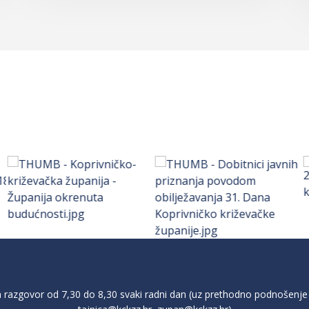
razgovor od 7,30 do 8,30 svaki radni dan (uz prethodno podnošenje 