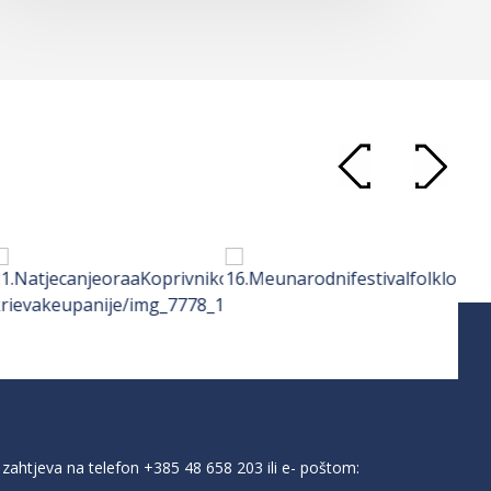
zahtjeva na telefon
+385 48 658 203
ili e- poštom: