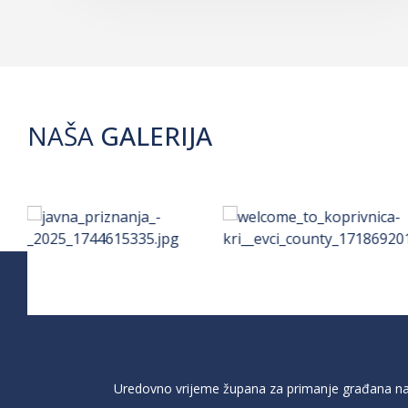
NAŠA
GALERIJA
Uredovno vrijeme župana za primanje građana na 