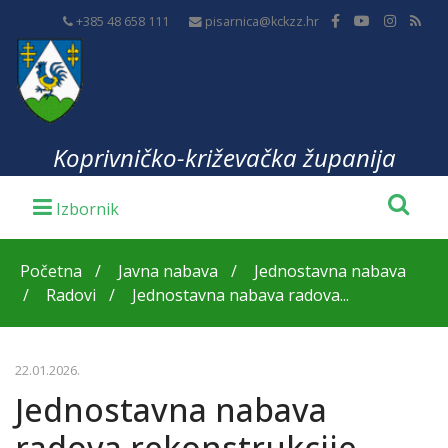
+385 48 658 111
pisarnica@kckzz.hr
Koprivničko-križevačka županija
Početna
Javna nabava
Jednostavna nabava
Radovi
Jednostavna nabava radova...
22.01.2026.
Jednostavna nabava
radova rekonstrukcije