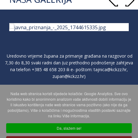
Uredovno vrijeme župana za primanje građana na razgovor od
7,30 do 8,30 svaki radni dan (uz prethodno podnošenje zahtjeva
na telefon
+385 48 658 203
ili e- poštom:
tajnica@kckzz.hr
,
zupan@kckzz.hr
)
Naša web stranica koristi sljedeće kolačiće: Google Analytics. Sve ovo
POLITIKA ZAŠTITE PRIVATNOSTI OSOBNIH PODATAKA
koristimo kako bi anonimnom analizom vaše aktivnosti dobili informaciju je
li iskustvo korištenja naše web stranice vama pozitivno (ako nije da ga
poboljšamo). Više o kolačićima i mogućnostima vlastitih postavki saznajte
MAPA WEBA
na linku Više informacija.
Da, slažem se!
Copyright © 2026 Koprivničko - križevačka županija. Sva prava