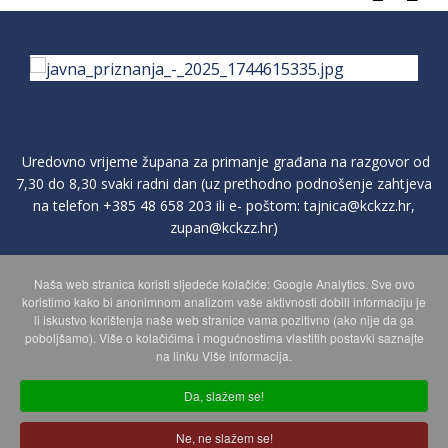
Uredovno vrijeme župana za primanje građana na razgovor od
7,30 do 8,30 svaki radni dan (uz prethodno podnošenje zahtjeva
na telefon
+385 48 658 203
ili e- poštom:
tajnica@kckzz.hr
,
zupan@kckzz.hr
)
Naša web stranica koristi sljedeće kolačiće: Google Analytics. Sve ovo
POLITIKA ZAŠTITE PRIVATNOSTI OSOBNIH PODATAKA
koristimo kako bi anonimnom analizom vaše aktivnosti dobili informaciju je
li iskustvo korištenja naše web stranice vama pozitivno (ako nije da ga
poboljšamo). Više o kolačićima i mogućnostima vlastitih postavki saznajte
MAPA WEBA
na linku Više informacija.
Da, slažem se!
Copyright © 2026 Koprivničko - križevačka županija. Sva prava
Ne, ne slažem se!
zadržana.