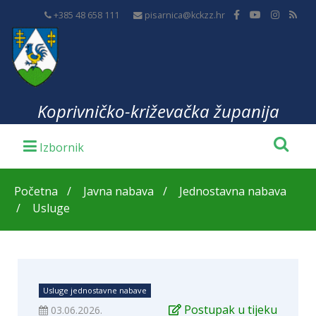
+385 48 658 111
pisarnica@kckzz.hr
Koprivničko-križevačka županija
Početna
Javna nabava
Jednostavna nabava
Usluge
Usluge jednostavne nabave
Postupak u tijeku
03.06.2026.