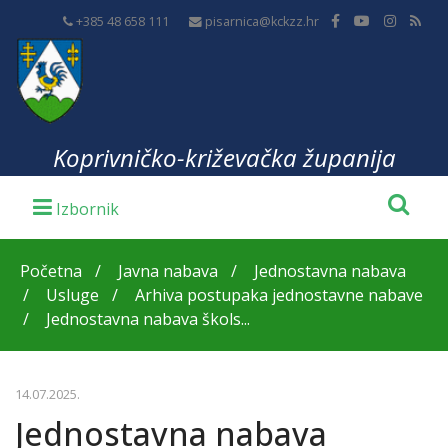
+385 48 658 111
pisarnica@kckzz.hr
Koprivničko-križevačka županija
Početna
Javna nabava
Jednostavna nabava
Usluge
Arhiva postupaka jednostavne nabave
Jednostavna nabava škols...
14.07.2025.
Jednostavna nabava