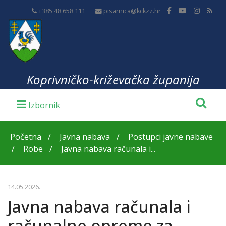
+385 48 658 111
pisarnica@kckzz.hr
Koprivničko-križevačka županija
Početna
Javna nabava
Postupci javne nabave
Robe
Javna nabava računala i...
14.05.2026.
Javna nabava računala i
računalne opreme za