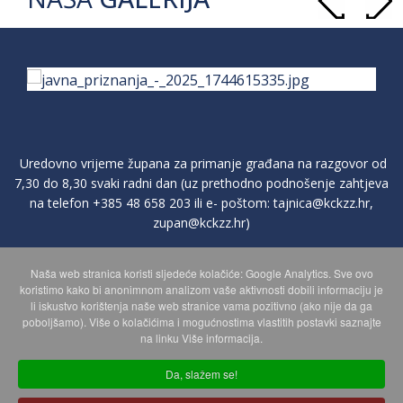
Uredovno vrijeme župana za primanje građana na razgovor od
7,30 do 8,30 svaki radni dan (uz prethodno podnošenje zahtjeva
na telefon
+385 48 658 203
ili e- poštom:
tajnica@kckzz.hr
,
zupan@kckzz.hr
)
Naša web stranica koristi sljedeće kolačiće: Google Analytics. Sve ovo
POLITIKA ZAŠTITE PRIVATNOSTI OSOBNIH PODATAKA
koristimo kako bi anonimnom analizom vaše aktivnosti dobili informaciju je
li iskustvo korištenja naše web stranice vama pozitivno (ako nije da ga
poboljšamo). Više o kolačićima i mogućnostima vlastitih postavki saznajte
MAPA WEBA
na linku Više informacija.
Da, slažem se!
Copyright © 2026 Koprivničko - križevačka županija. Sva prava