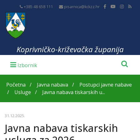
+385 48 658 111
pisarnica@kckzz.hr
Koprivničko-križevačka županija
Početna
Javna nabava
Postupci javne nabave
Usluge
Javna nabava tiskarskih u...
31.12.2025.
Javna nabava tiskarskih
usluga za 2026