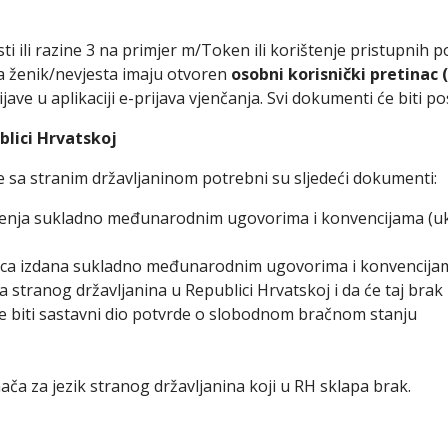
i ili razine 3 na primjer m/Token ili korištenje pristupnih 
 da ženik/nevjesta imaju otvoren
osobni korisnički pretinac 
jave u aplikaciji e-prijava vjenčanja. Svi dokumenti će biti po
blici Hrvatskoj
 sa stranim državljaninom potrebni su sljedeći dokumenti:
rođenja sukladno međunarodnim ugovorima i konvencijama (
a izdana sukladno međunarodnim ugovorima i konvencijama 
tranog državljanina u Republici Hrvatskoj i da će taj brak bi
že biti sastavni dio potvrde o slobodnom bračnom stanju
a za jezik stranog državljanina koji u RH sklapa brak.