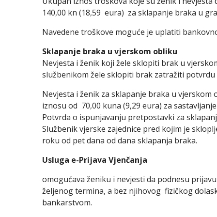
Ukupan iznos troškova koje su ženik i nevjesta d
140,00 kn (18,59 eura) za sklapanje braka u gr
Navedene troškove moguće je uplatiti bankovn
Sklapanje braka u vjerskom obliku
Nevjesta i ženik koji žele sklopiti brak u vjersk
službenikom žele sklopiti brak zatražiti potvrdu
Nevjesta i ženik za sklapanje braka u vjerskom 
iznosu od 70,00 kuna (9,29 eura) za sastavljanje
Potvrda o ispunjavanju pretpostavki za sklapan
Službenik vjerske zajednice pred kojim je sklop
roku od pet dana od dana sklapanja braka.
Usluga
e-Prijava Vjenčanja
omogućava ženiku i nevjesti da podnesu prijav
željenog termina, a bez njihovog fizičkog dolaska
bankarstvom.