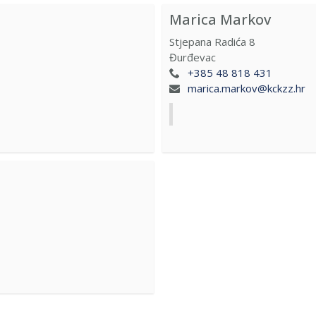
Marica Markov
Stjepana Radića 8
Đurđevac
+385 48 818 431
marica.markov@kckzz.hr