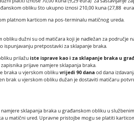
užni platiti iznose 70,00 kuna (9,29 eura) za sastavljanje za
ađanskom obliku što ukupno iznosi 210,00 kuna (27,88 eura
om platnom karticom na pos-terminalu matičnog ureda.
om obliku dužni su od matičara koji je nadležan za područje n
 o ispunjavanju pretpostavki za sklapanje braka.
obliku prilažu
iste isprave kao i za sklapanje braka u gr
 zapisnika prijave namjere sklapanja braka.
je braka u vjerskom obliku
vrijedi 90 dana
od dana izdavanj
ljen brak u vjerskom obliku dužan je dostaviti matičaru pot
u namjere sklapanja braka u građanskom obliku u službenim
 u matični ured. Upravne pristojbe mogu se platiti karticom 