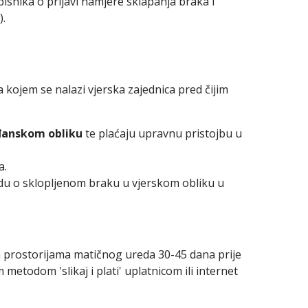
pisnika o prijavi namjere sklapanja braka i
).
a kojem se nalazi vjerska zajednica pred čijim
ađanskom obliku
te plaćaju upravnu pristojbu u
a.
vrdu o sklopljenom braku u vjerskom obliku u
 prostorijama matičnog ureda 30-45 dana prije
metodom 'slikaj i plati' uplatnicom ili internet