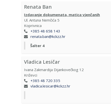
Renata Ban
Izdavanje dokumenata, matica vjenčanih
Ul. Antuna Nemčića 5
Koprivnica
+385 48 658 143
renata.ban@kckzz.hr
Šalter 4
Vladica Lesičar
Ivana Zakmardija Dijankovečkog 12
Križevci
+385 48 720 335
vladica.lesicar@kckzz.hr