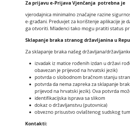
Za prijavu
e-Prijava Vjenčanja
potrebna je
vjerodajnica minimalno značajne razine sigurnost
e-građani. Preduvjet za korištenje aplikacije je
ga otvoriti. Mladenci tako mogu pratiti status pri
Sklapanje braka stranog državljanina u Repu
Za sklapanje braka našeg državljana/državljanke
izvadak iz matice rođenih izdan u državi 
obavezan je prijevod na hrvatski jezik)
potvrda o slobodnom bračnom stanju stranc
potvrda da nema zapreka za sklapanje braka s
prijevod na hrvatski jezik). Ova potvrda mo
identifikacijska isprava sa slikom
dokaz o državljanstvu (putovnica)
obvezno prisustvo ovlaštenog sudskog tumač
Kontakti: