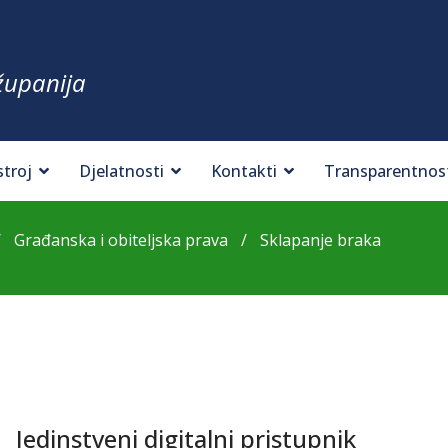
županija
stroj
Djelatnosti
Kontakti
Transparentnos
Građanska i obiteljska prava
Sklapanje braka
Jedinstveni digitalni pristupnik