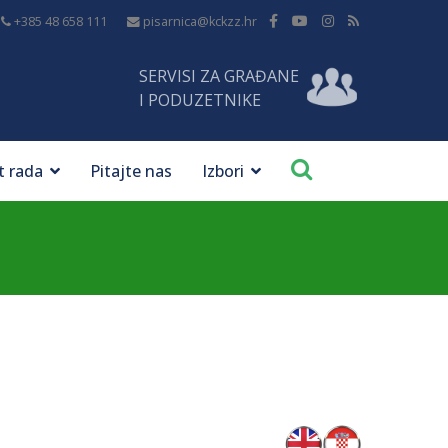
+385 48 658 111
pisarnica@kckzz.hr
SERVISI ZA GRAĐANE
I PODUZETNIKE
t rada
Pitajte nas
Izbori