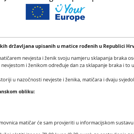
ih državljana upisanih u matice rođenih u Republici Hr
tičarem nevjesta i ženik svoju namjeru sklapanja braka os
s nevjestom i ženikom određuje dan za sklapanje braka i to u
oriji u nazočnosti nevjeste i ženika, matičara i dvaju svjedo
anskom obliku
:
movnica matičar će sam provjeriti u informacijskom sustavu 