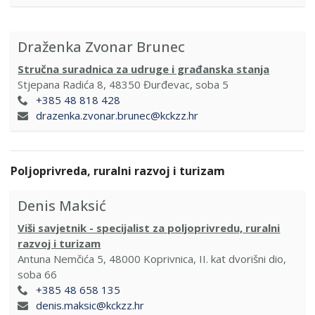
Draženka Zvonar Brunec
Stručna suradnica za udruge i građanska stanja
Stjepana Radića 8, 48350 Đurđevac, soba 5
+385 48 818 428
drazenka.zvonar.brunec@kckzz.hr
Poljoprivreda, ruralni razvoj i turizam
Denis Maksić
Viši savjetnik - specijalist za poljoprivredu, ruralni
razvoj i turizam
Antuna Nemčića 5, 48000 Koprivnica, II. kat dvorišni dio,
soba 66
+385 48 658 135
denis.maksic@kckzz.hr