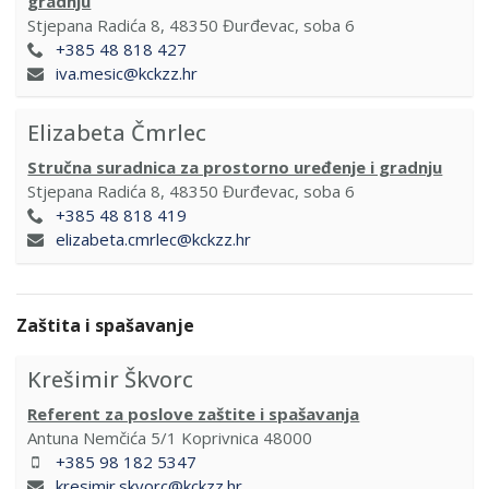
gradnju
Stjepana Radića 8, 48350 Đurđevac, soba 6
+385 48 818 427
iva.mesic@kckzz.hr
Elizabeta Čmrlec
Stručna suradnica za prostorno uređenje i gradnju
Stjepana Radića 8, 48350 Đurđevac, soba 6
+385 48 818 419
elizabeta.cmrlec@kckzz.hr
Zaštita i spašavanje
Krešimir Škvorc
Referent za poslove zaštite i spašavanja
Antuna Nemčića 5/1 Koprivnica 48000
+385 98 182 5347
kresimir.skvorc@kckzz.hr