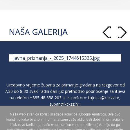
NAŠA
GALERIJA
Uredovno vrijeme župana za primanje građana na razgovor od
7,30 do 8,30 svaki radni dan (uz prethodno podnošenje zahtjeva
na telefon
+385 48 658 203
ili e- poštom:
tajnica@kckzz.hr
,
zupan@kckzz.hr
)
Naša web stranica koristi sljedeće kolačiće: Google Analytics. Sve ovo
koristimo kako bi anonimnom analizom vaše aktivnosti dobili informaciju je
POLITIKA ZAŠTITE PRIVATNOSTI OSOBNIH PODATAKA
li iskustvo korištenja naše web stranice vama pozitivno (ako nije da ga
poboljšamo). Više o kolačićima i mogućnostima vlastitih postavki saznajte