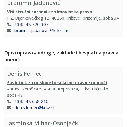
Branimir Jadanović
Viši stručni suradnik za imovinska prava
I. Z. Dijankovečkog 12, 48260 Križevci, prizemlje, soba 34
+385 48 720 307
branimir.jadanovic@kckzz.hr
Opća uprava – udruge, zaklade i besplatna pravna
pomoć
Denis Femec
Savjetnik za poslove besplatne pravne pomoći
Antuna Nemčića 5, 48000 Koprivnica, II. kat ulični dio,
soba 48
+385 48 658 216
denis.femec@kckzz.hr
Jasminka Mihac-Osonjački