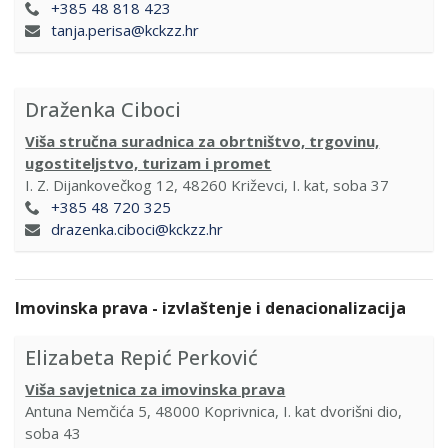
+385 48 818 423
tanja.perisa@kckzz.hr
Draženka Ciboci
Viša stručna suradnica za obrtništvo, trgovinu,
ugostiteljstvo, turizam i promet
I. Z. Dijankovečkog 12, 48260 Križevci, I. kat, soba 37
+385 48 720 325
drazenka.ciboci@kckzz.hr
Imovinska prava - izvlaštenje i denacionalizacija
Elizabeta Repić Perković
Viša savjetnica za imovinska prava
Antuna Nemčića 5, 48000 Koprivnica, I. kat dvorišni dio,
soba 43