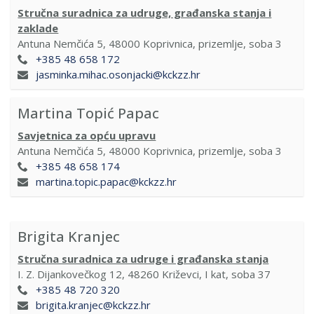
Stručna suradnica za udruge, građanska stanja i
zaklade
Antuna Nemčića 5, 48000 Koprivnica, prizemlje, soba 3
+385 48 658 172
jasminka.mihac.osonjacki@kckzz.hr
Martina Topić Papac
Savjetnica za opću upravu
Antuna Nemčića 5, 48000 Koprivnica, prizemlje, soba 3
+385 48 658 174
martina.topic.papac@kckzz.hr
Brigita Kranjec
Stručna suradnica za udruge i građanska stanja
I. Z. Dijankovečkog 12, 48260 Križevci, I kat, soba 37
+385 48 720 320
brigita.kranjec@kckzz.hr