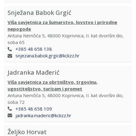
Snježana Babok Grgić
Viša savjetnica za šumarstvo, lovstvo i prirodne
nepogode
Antuna Nemčića 5, 48000 Koprivnica, II. kat dvorišni dio,
soba 65
+385 48 658 138
snjezana.babok.grgic@kckzz.hr
Jadranka Mađerić
Viša savjetnica za obrtništvo, trgovinu,
ugostiteljstvo, turizam i promet
Antuna Nemčića 5, 48000 Koprivnica, II. kat dvorišni dio,
soba 72
+385 48 658 109
jadranka.maderic@kckzz.hr
Željko Horvat