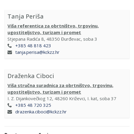
Tanja Periša
Viša referentica za obrtništvo, trgovinu,
ugostiteljstvo, turizam i promet
Stjepana Radića 8, 48350 Đurđevac, soba 3
+385 48 818 423
tanja.perisa@kckzz.hr
Draženka Ciboci
Viša stručna suradnica za obrtništvo, trgovinu,
ugostiteljstvo, turizam i promet
I. Z. Dijankovečkog 12, 48260 Križevci, I. kat, soba 37
+385 48 720 325
drazenka.ciboci@kckzz.hr