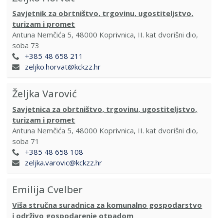
Savjetnik za obrtništvo, trgovinu, ugostiteljstvo,
turizam i promet
Antuna Nemčića 5, 48000 Koprivnica, II. kat dvorišni dio,
soba 73
+385 48 658 211
zeljko.horvat@kckzz.hr
Željka Varović
Savjetnica za obrtništvo, trgovinu, ugostiteljstvo,
turizam i promet
Antuna Nemčića 5, 48000 Koprivnica, II. kat dvorišni dio,
soba 71
+385 48 658 108
zeljka.varovic@kckzz.hr
Emilija Cvelber
Viša stručna suradnica za komunalno gospodarstvo
i održivo gospodarenje otpadom