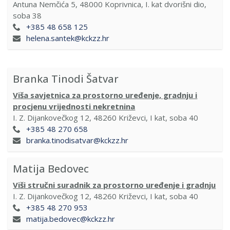
Antuna Nemčića 5, 48000 Koprivnica, I. kat dvorišni dio,
soba 38
+385 48 658 125
helena.santek@kckzz.hr
Branka Tinodi Šatvar
Viša savjetnica za prostorno uređenje, gradnju i
procjenu vrijednosti nekretnina
I. Z. Dijankovečkog 12, 48260 Križevci, I kat, soba 40
+385 48 270 658
branka.tinodisatvar@kckzz.hr
Matija Bedovec
Viši stručni suradnik za prostorno uređenje i gradnju
I. Z. Dijankovečkog 12, 48260 Križevci, I kat, soba 40
+385 48 270 953
matija.bedovec@kckzz.hr