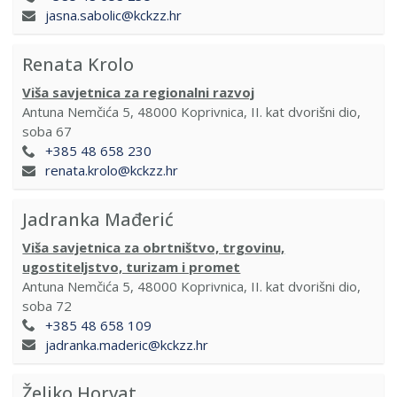
jasna.sabolic@kckzz.hr
Renata Krolo
Viša savjetnica za regionalni razvoj
Antuna Nemčića 5, 48000 Koprivnica, II. kat dvorišni dio,
soba 67
+385 48 658 230
renata.krolo@kckzz.hr
Jadranka Mađerić
Viša savjetnica za obrtništvo, trgovinu,
ugostiteljstvo, turizam i promet
Antuna Nemčića 5, 48000 Koprivnica, II. kat dvorišni dio,
soba 72
+385 48 658 109
jadranka.maderic@kckzz.hr
Željko Horvat