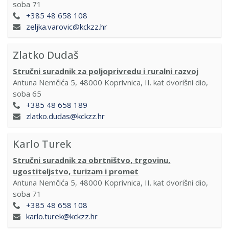
soba 71
+385 48 658 108
zeljka.varovic@kckzz.hr
Zlatko Dudaš
Stručni suradnik za poljoprivredu i ruralni razvoj
Antuna Nemčića 5, 48000 Koprivnica, II. kat dvorišni dio,
soba 65
+385 48 658 189
zlatko.dudas@kckzz.hr
Karlo Turek
Stručni suradnik za obrtništvo, trgovinu,
ugostiteljstvo, turizam i promet
Antuna Nemčića 5, 48000 Koprivnica, II. kat dvorišni dio,
soba 71
+385 48 658 108
karlo.turek@kckzz.hr