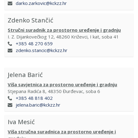
darko.zarkovic@kckzz.hr
Zdenko Stančić
Stručni suradnik za prostorno uređenje i gradnju
I. Z. Dijankovečkog 12, 48260 Križevci, I kat, soba 41
+385 48 270 659
zdenko.stancic@kckzz.hr
Jelena Barić
Viša savjetnica za prostorno uređenje i gradnju
Stjepana Radića 8, 48350 Đurđevac, soba 6
+385 48 818 402
jelena.baric@kckzz.hr
Iva Mesić
Viša stručna suradnica za prostorno uređenje i