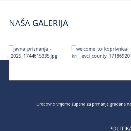
NAŠA
GALERIJA
Uredovno vrijeme župana za primanje građana na 
POLITIK