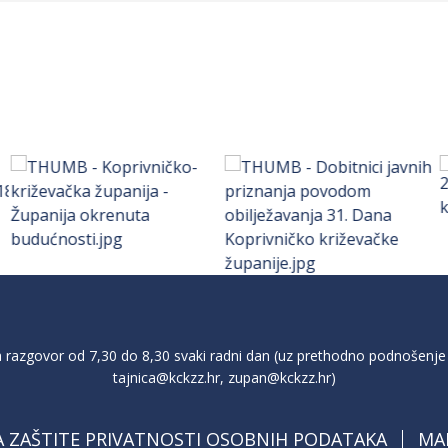
razgovor od 7,30 do 8,30 svaki radni dan (uz prethodno podnošenje 
tajnica@kckzz.hr
,
zupan@kckzz.hr
)
A ZAŠTITE PRIVATNOSTI OSOBNIH PODATAKA
MA