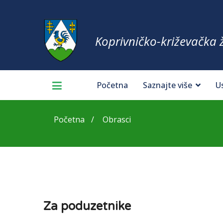
Koprivničko-križevačka 
Početna
Saznajte više
U
Početna
Obrasci
Za poduzetnike