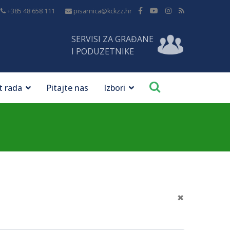
+385 48 658 111
pisarnica@kckzz.hr
SERVISI ZA GRAĐANE
I PODUZETNIKE
t rada
Pitajte nas
Izbori