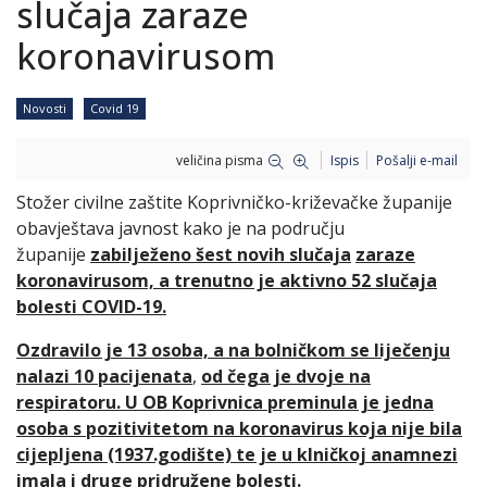
slučaja zaraze
koronavirusom
Novosti
Covid 19
veličina pisma
Ispis
Pošalji e-mail
Stožer civilne zaštite Koprivničko-križevačke županije
obavještava javnost kako je na području
županije
zabilježeno šest novih slučaja
zaraze
koronavirusom, a trenutno je aktivno 52 slučaja
bolesti COVID-19.
Ozdravilo je 13 osoba, a na bolničkom se liječenju
nalazi 10 pacijenata
,
od čega je dvoje na
respiratoru. U OB Koprivnica preminula je jedna
osoba s pozitivitetom na koronavirus koja nije bila
cijepljena (1937.godište) te je u klničkoj anamnezi
imala i druge pridružene bolesti.