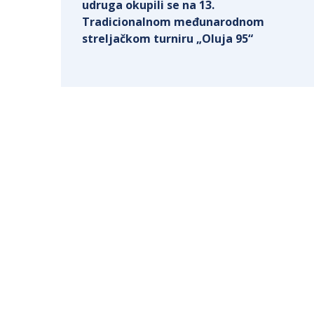
udruga okupili se na 13.
Tradicionalnom međunarodnom
streljačkom turniru „Oluja 95“