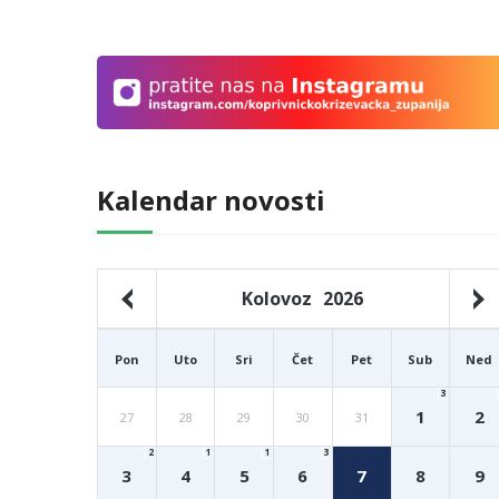
Kalendar novosti
Kolovoz
2026
Pon
Uto
Sri
Čet
Pet
Sub
Ned
3
1
2
27
28
29
30
31
2
1
1
3
3
4
5
6
7
8
9