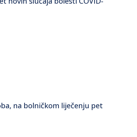
t novih slučaja bolesti COVID-
ba, na bolničkom liječenju pet