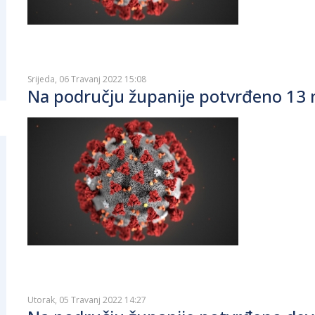
Srijeda, 06 Travanj 2022 15:08
Na području županije potvrđeno 13 n
Utorak, 05 Travanj 2022 14:27