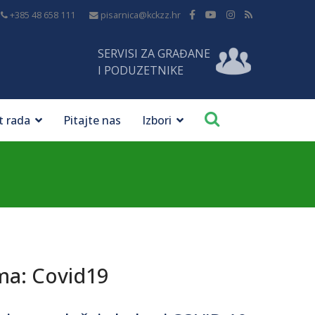
+385 48 658 111
pisarnica@kckzz.hr
SERVISI ZA GRAĐANE
I PODUZETNIKE
t rada
Pitajte nas
Izbori
ma: Covid19