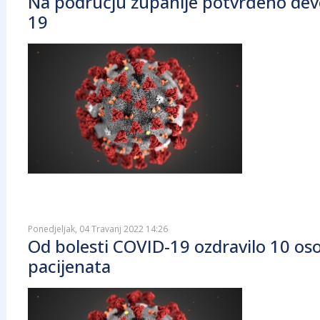
Na području županije potvrđeno deve
19
Ponedjeljak, 04 Travanj 2022 14:26
Od bolesti COVID-19 ozdravilo 10 oso
pacijenata