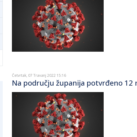
Četvrtak, 07 Travanj 2022 15:16
Na području županija potvrđeno 12 n