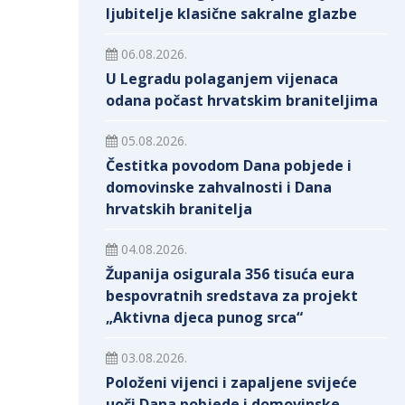
ljubitelje klasične sakralne glazbe
06.08.2026.
U Legradu polaganjem vijenaca
odana počast hrvatskim braniteljima
05.08.2026.
Čestitka povodom Dana pobjede i
domovinske zahvalnosti i Dana
hrvatskih branitelja
04.08.2026.
Županija osigurala 356 tisuća eura
bespovratnih sredstava za projekt
„Aktivna djeca punog srca“
03.08.2026.
Položeni vijenci i zapaljene svijeće
uoči Dana pobjede i domovinske