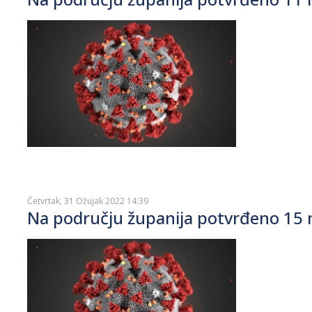
Četvrtak, 31 Ožujak 2022 14:39
Na području županija potvrđeno 15 n