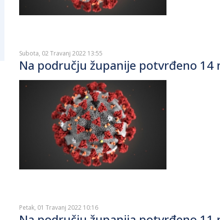
Subota, 02 Travanj 2022 13:55
Na području županije potvrđeno 14 n
Petak, 01 Travanj 2022 10:16
Na području županija potvrđeno 11 n