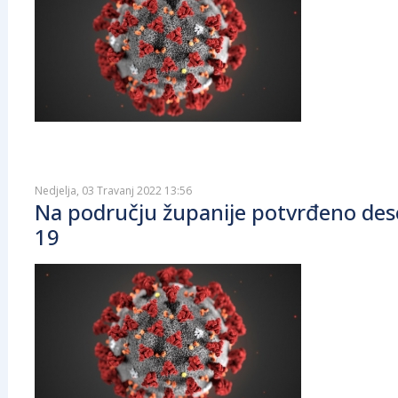
Nedjelja, 03 Travanj 2022 13:56
Na području županije potvrđeno dese
19