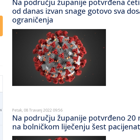
Na području županije potvrđena četir
od danas izvan snage gotovo sva do
ograničenja
Petak, 08 Travanj 2022 09:56
1
Na području županije potvrđeno 20 n
na bolničkom liječenju šest pacijena