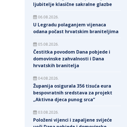
ljubitelje klasične sakralne glazbe
06.08.2026.
U Legradu polaganjem vijenaca
odana počast hrvatskim braniteljima
05.08.2026.
Čestitka povodom Dana pobjede i
domovinske zahvalnosti i Dana
hrvatskih branitelja
04.08.2026.
Županija osigurala 356 tisuća eura
bespovratnih sredstava za projekt
„Aktivna djeca punog srca“
03.08.2026.
Položeni vijenci i zapaljene svijeće
uoči Dana pobjede i domovinske