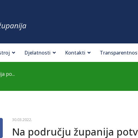
županija
stroj
Djelatnosti
Kontakti
Transparentnos
a po...
30.03.2022.
Na području županija potv