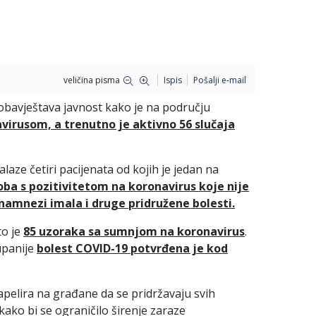
veličina pisma
Ispis
Pošalji e-mail
 obavještava javnost kako je na području
virusom, a trenutno je aktivno 56 slučaja
laze četiri pacijenata od kojih je jedan na
ba s pozitivitetom na koronavirus koje nije
j anamnezi imala i druge pridružene bolesti.
to je
85 uzoraka sa sumnjom na koronavirus
.
upanije
bolest COVID-19 potvrđena je kod
 apelira na građane da se pridržavaju svih
ako bi se ograničilo širenje zaraze