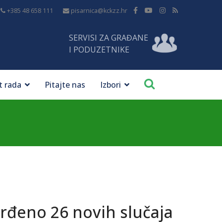
+385 48 658 111
pisarnica@kckzz.hr
SERVISI ZA GRAĐANE
I PODUZETNIKE
t rada
Pitajte nas
Izbori
rđeno 26 novih slučaja