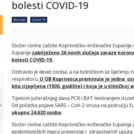
bolesti COVID-19
Novosti
Covid 19
Stožer civilne zaštite Koprivničko-križevačke županije
županije
zabilježeno 26 novih slučaja
zaraze korona
bolesti COVID-19.
Ozdravilo je devet osoba, a na bolničkom se liječenju na
respiratoru.
U OB Koprivnica preminula je jedna oso
bila cijepljena (1930. godište) i koja je u kliničko
Tijekom jučerašnjeg dana PCR i BAT testiranjem izuze
Od početka pojave SARS – CoV-2 virusa na području ž
1
ukupno 24.620 osoba
.
Stožer civilne zaštite Koprivničko-križevačke županije
epidemioloških mjera prevencije i zdravstvenih uputa k