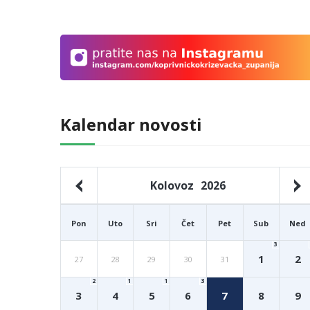
Kalendar novosti
Kolovoz
2026
Pon
Uto
Sri
Čet
Pet
Sub
Ned
3
1
2
27
28
29
30
31
2
1
1
3
3
4
5
6
7
8
9