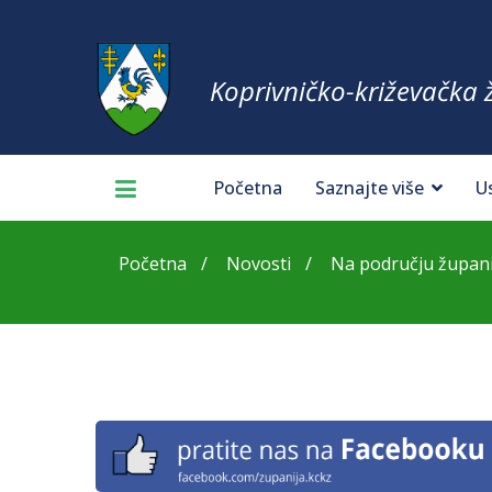
Koprivničko-križevačka 
Početna
Saznajte više
U
Početna
Novosti
Na području županij