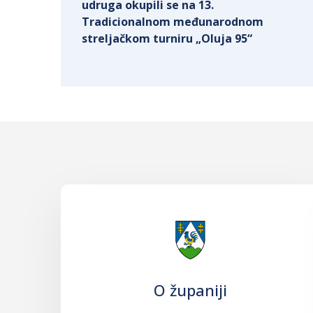
udruga okupili se na 13.
Tradicionalnom međunarodnom
streljačkom turniru „Oluja 95“
O županiji