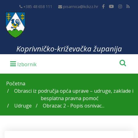
+385 48 658 111
pisarnica@kckzz.hr
Koprivničko-križevačka županija
Početna
Obrasci iz područja opća uprave – udruge, zaklade i
besplatna pravna pomoć
Udruge
Obrazac 2 - Popis osnivac...