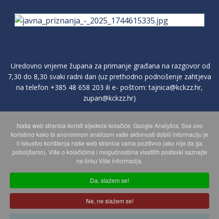
Uredovno vrijeme župana za primanje građana na razgovor od
7,30 do 8,30 svaki radni dan (uz prethodno podnošenje zahtjeva
na telefon
+385 48 658 203
ili e- poštom:
tajnica@kckzz.hr
,
zupan@kckzz.hr
)
Naša web stranica koristi sljedeće kolačiće: Google Analytics. Sve ovo
POLITIKA ZAŠTITE PRIVATNOSTI OSOBNIH PODATAKA
koristimo kako bi anonimnom analizom vaše aktivnosti dobili informaciju je
li iskustvo korištenja naše web stranice vama pozitivno (ako nije da ga
poboljšamo). Više o kolačićima i mogućnostima vlastitih postavki saznajte
MAPA WEBA
na linku Više informacija.
Da, slažem se!
Copyright © 2026 Koprivničko - križevačka županija. Sva prava
Ne, ne slažem se!
zadržana.
© 2018 Your Company. Designed By
JoomShaper