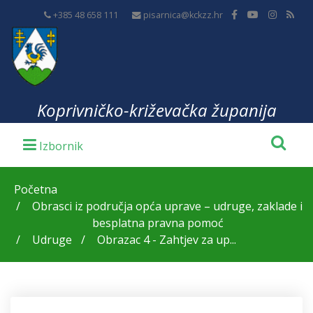
+385 48 658 111
pisarnica@kckzz.hr
Koprivničko-križevačka županija
Početna
Obrasci iz područja opća uprave – udruge, zaklade i
besplatna pravna pomoć
Udruge
Obrazac 4 - Zahtjev za up...