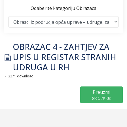
Odaberite kategoriju Obrazaca
OBRAZAC 4 - ZAHTJEV ZA
document
UPIS U REGISTAR STRANIH
UDRUGA U RH
3271 download
Preuzmi
(
doc,
79 KB
)