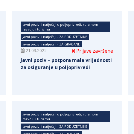
Javni pozivi i natječaji u poljoprivredi, ruralnom
razvoju i turizmu
Javni pozivi i natječaji - ZA PODUZETNIKE
Javni pozivi i natječaji - ZA GRAĐANE
21.03.2022.
Prijave završene
Javni poziv – potpora male vrijednosti
za osiguranje u poljoprivredi
Javni pozivi i natječaji u poljoprivredi, ruralnom
razvoju i turizmu
Javni pozivi i natječaji - ZA PODUZETNIKE
Javni pozivi i natječaji - ZA GRAĐANE