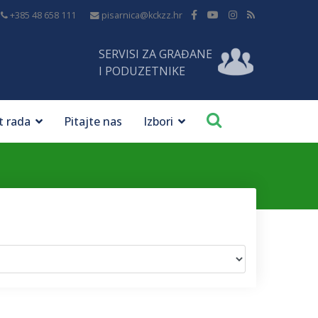
+385 48 658 111
pisarnica@kckzz.hr
SERVISI ZA GRAĐANE
I PODUZETNIKE
t rada
Pitajte nas
Izbori