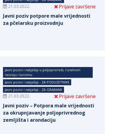
21.03.2022.
Prijave završene
Javni poziv potpore male vrijednosti
za pčelarsku proizvodnju
Javni pozivi i natječaji u poljoprivredi, ruralnom
razvoju i turizmu
Javni pozivi i natječaji - ZA PODUZETNIKE
Javni pozivi i natječaji - ZA GRAĐANE
21.03.2022.
Prijave završene
Javni poziv – Potpora male vrijednosti
za okrupnjavanje poljoprivrednog
zemljišta i arondaciju