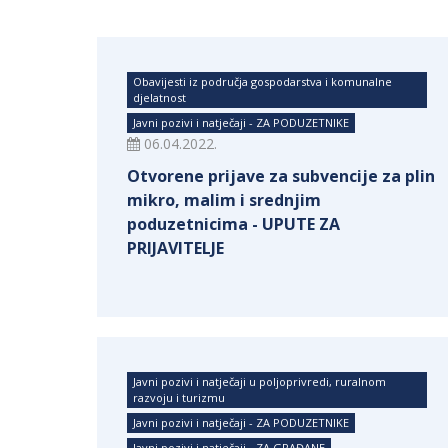
Obavijesti iz područja gospodarstva i komunalne
djelatnost
Javni pozivi i natječaji - ZA PODUZETNIKE
06.04.2022.
Otvorene prijave za subvencije za plin
mikro, malim i srednjim
poduzetnicima - UPUTE ZA
PRIJAVITELJE
Javni pozivi i natječaji u poljoprivredi, ruralnom
razvoju i turizmu
Javni pozivi i natječaji - ZA PODUZETNIKE
Javni pozivi i natječaji - ZA GRAĐANE