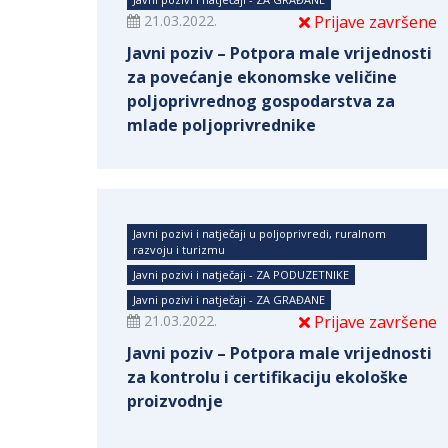
21.03.2022.
Prijave završene
Javni poziv – Potpora male vrijednosti
za povećanje ekonomske veličine
poljoprivrednog gospodarstva za
mlade poljoprivrednike
Javni pozivi i natječaji u poljoprivredi, ruralnom
razvoju i turizmu
Javni pozivi i natječaji - ZA PODUZETNIKE
Javni pozivi i natječaji - ZA GRAĐANE
21.03.2022.
Prijave završene
Javni poziv – Potpora male vrijednosti
za kontrolu i certifikaciju ekološke
proizvodnje