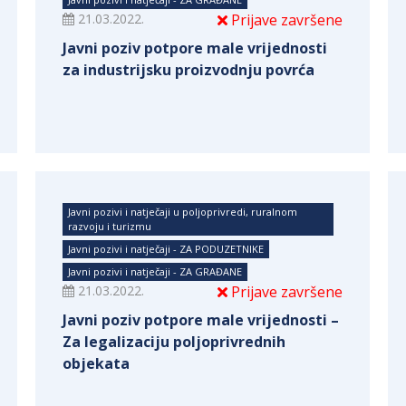
21.03.2022.
Prijave završene
Javni poziv potpore male vrijednosti
za industrijsku proizvodnju povrća
Javni pozivi i natječaji u poljoprivredi, ruralnom
razvoju i turizmu
Javni pozivi i natječaji - ZA PODUZETNIKE
Javni pozivi i natječaji - ZA GRAĐANE
21.03.2022.
Prijave završene
Javni poziv potpore male vrijednosti –
Za legalizaciju poljoprivrednih
objekata