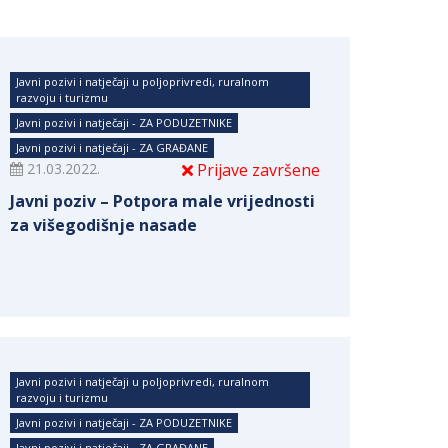
Javni pozivi i natječaji u poljoprivredi, ruralnom
razvoju i turizmu
Javni pozivi i natječaji - ZA PODUZETNIKE
Javni pozivi i natječaji - ZA GRAĐANE
21.03.2022.
Prijave završene
Javni poziv – Potpora male vrijednosti
za višegodišnje nasade
Javni pozivi i natječaji u poljoprivredi, ruralnom
razvoju i turizmu
Javni pozivi i natječaji - ZA PODUZETNIKE
Javni pozivi i natječaji - ZA GRAĐANE