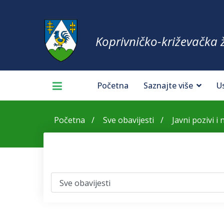
Koprivničko-križevačka 
Početna
Saznajte više
U
Početna
Sve obavijesti
Javni pozivi i n