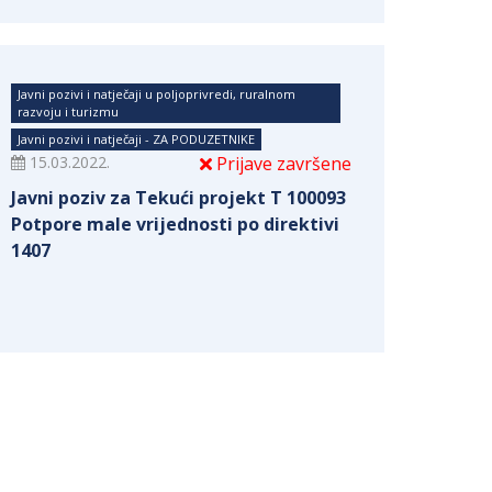
Javni pozivi i natječaji u poljoprivredi, ruralnom
razvoju i turizmu
Javni pozivi i natječaji - ZA PODUZETNIKE
15.03.2022.
Prijave završene
Javni poziv za Tekući projekt T 100093
Potpore male vrijednosti po direktivi
1407