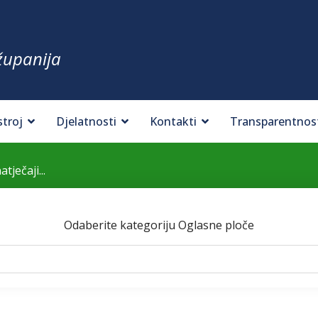
županija
stroj
Djelatnosti
Kontakti
Transparentnos
atječaji...
Odaberite kategoriju Oglasne ploče