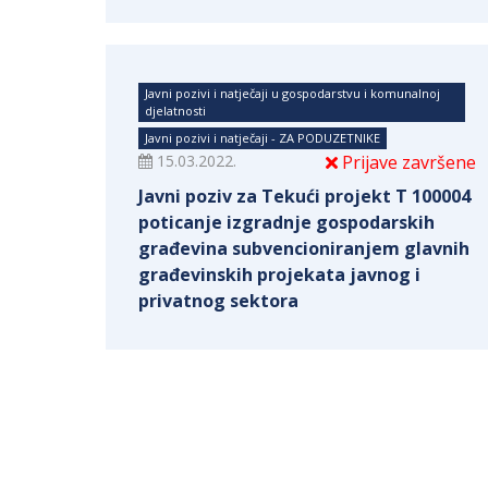
Javni pozivi i natječaji u gospodarstvu i komunalnoj
djelatnosti
Javni pozivi i natječaji - ZA PODUZETNIKE
15.03.2022.
Prijave završene
Javni poziv za Tekući projekt T 100004
poticanje izgradnje gospodarskih
građevina subvencioniranjem glavnih
građevinskih projekata javnog i
privatnog sektora