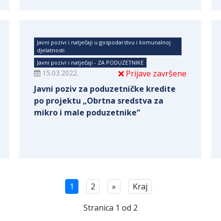
Javni pozivi i natječaji u gospodarstvu i komunalnoj
djelatnosti
Javni pozivi i natječaji - ZA PODUZETNIKE
15.03.2022.
Prijave završene
Javni poziv za poduzetničke kredite
po projektu „Obrtna sredstva za
mikro i male poduzetnike“
1
2
»
Kraj
Stranica 1 od 2