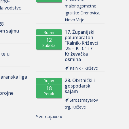
urno-
malonogometno
la vodstvo
igralište Drenovica,
Novo Virje
28.
om sajmu
17. Županijski
Rujan
polumaraton
12
“Kalnik-Križevci
Subota
’25 – KTC” i 7.
 te u
Križevačka
osmina
Kalnik - Križevci
aranska liga
28. Obrtnički i
Rujan
gospodarski
18
sajam
 brojne
Petak
Strossmayerov
trg, Križevci
Sve najave »