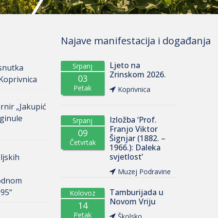
Najave manifestacija i događanja
Ljeto na
Srpanj
osnutka
Zrinskom 2026.
03
oprivnica
Petak
Koprivnica
rnir „Jakupić
ginule
Izložba ‘Prof.
Srpanj
Franjo Viktor
09
Šignjar (1882. –
Četvrtak
1966.): Daleka
svjetlost’
ljskih
Muzej Podravine
odnom
 95“
Tamburijada u
Kolovoz
Novom Vriju
14
Petak
Školsko