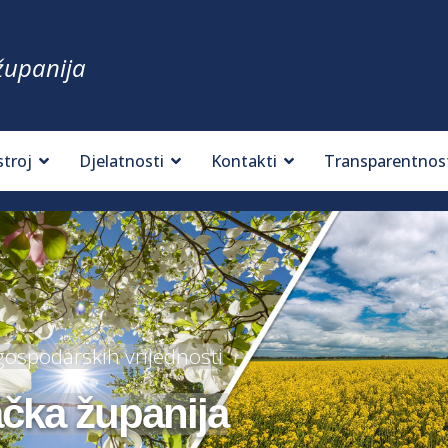
županija
stroj
Djelatnosti
Kontakti
Transparentnos
 gospodarskih vrijednosti
ačka županija