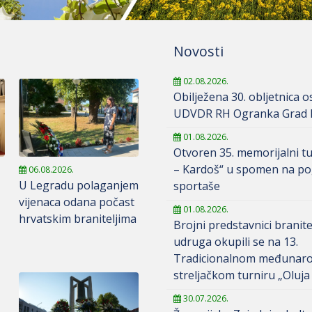
Novosti
02.08.2026.
Obilježena 30. obljetnica 
UDVDR RH Ogranka Grad K
01.08.2026.
Otvoren 35. memorijalni tu
– Kardoš“ u spomen na po
06.08.2026.
U Legradu polaganjem
sportaše
vijenaca odana počast
01.08.2026.
hrvatskim braniteljima
Brojni predstavnici branite
udruga okupili se na 13.
Tradicionalnom međunar
streljačkom turniru „Oluja
30.07.2026.