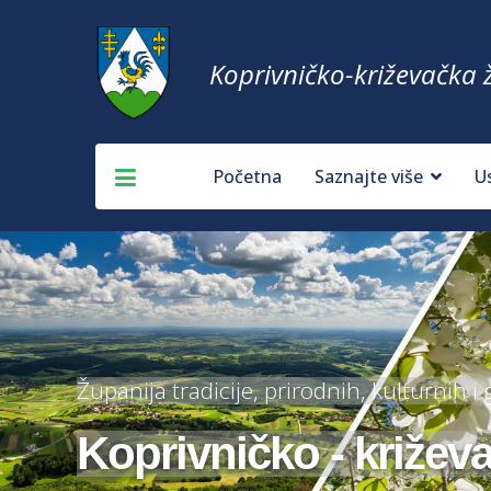
Koprivničko-križevačka 
Početna
Saznajte više
U
Županija tradicije, prirodnih, kulturnih i
Koprivničko - križev