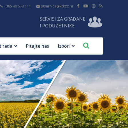
+385 48 658 111
pisarnica@kckzz.hr
SERVISI ZA GRAĐANE
I PODUZETNIKE
t rada
Pitajte nas
Izbori