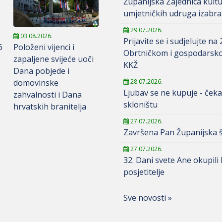
Županijska Zajednica kult
umjetničkih udruga izabra
29.07.2026.
03.08.2026.
Prijavite se i sudjelujte na 
6
Položeni vijenci i
Obrtničkom i gospodarsk
zapaljene svijeće uoči
KKŽ
Dana pobjede i
domovinske
28.07.2026.
Ljubav se ne kupuje - čeka
zahvalnosti i Dana
skloništu
hrvatskih branitelja
27.07.2026.
Završena Pan Županijska š
27.07.2026.
32. Dani svete Ane okupili
posjetitelje
Sve novosti »