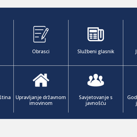
Obrasci
Službeni glasnik
ština
Upravljanje državnom
Savjetovanje s
Godi
imovinom
javnošću