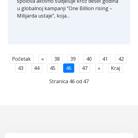
spolova aktivno sudjeluje kroz deset godina
u globalnoj kampanji “One Billion rising –
Milijarda ustaje”, koja…
Početak
«
38
39
40
41
42
43
44
45
46
47
»
Kraj
Stranica 46 od 47