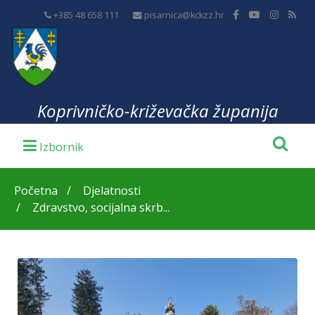
+385 48 658 111
pisarnica@kckzz.hr
Koprivničko-križevačka županija
Početna
Djelatnosti
Zdravstvo, socijalna skrb...