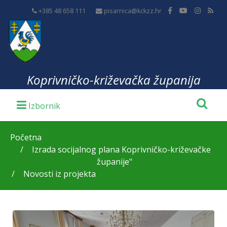
+385 48 658 111
pisarnica@kckzz.hr
Koprivničko-križevačka županija
Početna
Izrada socijalnog plana Koprivničko-križevačke
županije"
Novosti iz projekta