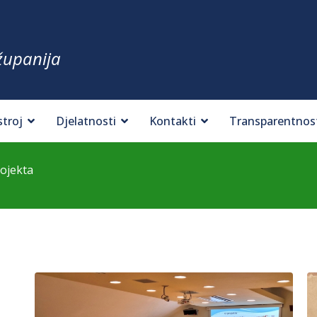
županija
stroj
Djelatnosti
Kontakti
Transparentnos
rojekta