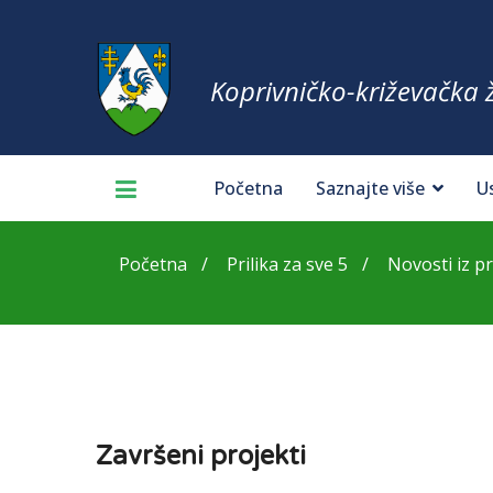
Koprivničko-križevačka 
Početna
Saznajte više
U
Početna
Prilika za sve 5
Novosti iz p
Završeni projekti