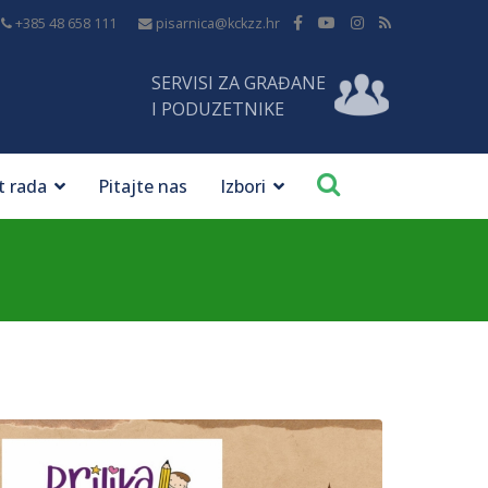
+385 48 658 111
pisarnica@kckzz.hr
SERVISI ZA GRAĐANE
I PODUZETNIKE
t rada
Pitajte nas
Izbori