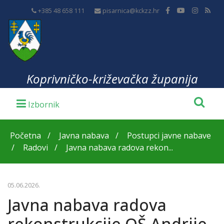
+385 48 658 111
pisarnica@kckzz.hr
Koprivničko-križevačka županija
Početna
Javna nabava
Postupci javne nabave
Radovi
Javna nabava radova rekon...
05.06.2026.
Javna nabava radova
rekonstrukcije OŠ Andrije