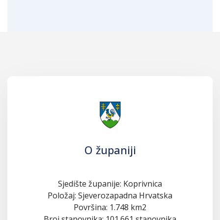
O županiji
Sjedište županije: Koprivnica
Položaj: Sjeverozapadna Hrvatska
Površina: 1.748 km2
Broj stanovnika: 101.661 stanovnika