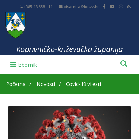
+385 48 658 111
pisarnica@kckzz.hr
Koprivničko-križevačka županija
Početna
Novosti
Covid-19 vijesti