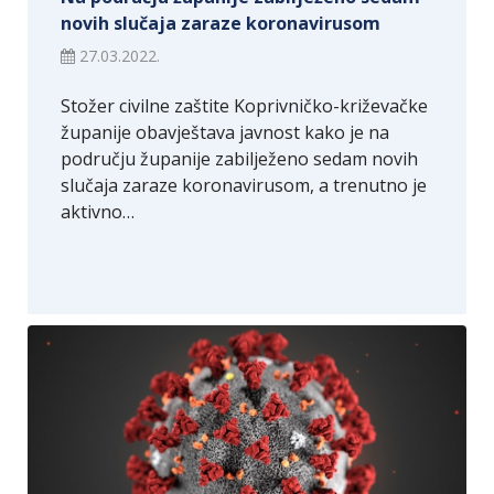
novih slučaja zaraze koronavirusom
27.03.2022.
Stožer civilne zaštite Koprivničko-križevačke
županije obavještava javnost kako je na
području županije zabilježeno sedam novih
slučaja zaraze koronavirusom, a trenutno je
aktivno…