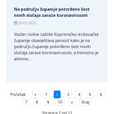
Na području županije potvrđeno šest
novih slučaja zaraze koronavirusom
20.03.2022.
Stožer civilne zaštite Koprivničko-križevačke
županije obavještava javnost kako je na
području županije potvrđeno šest novih
slučaja zaraze koronavirusom, a trenutno je
aktivno…
Početak
«
1
2
3
4
5
6
7
8
9
10
»
Kraj
Stranica 2 od 11