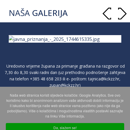
NAŠA
GALERIJA
Uredovno vrijeme župana za primanje građana na razgovor od
7,30 do 8,30 svaki radni dan (uz prethodno podnošenje zahtjeva
na telefon
+385 48 658 203
ili e- poštom:
tajnica@kckzz.hr
,
zupan@kckzz.hr
)
Naša web stranica koristi sljedeće kolačiće: Google Analytics. Sve ovo
koristimo kako bi anonimnom analizom vaše aktivnosti dobili informaciju je
POLITIKA ZAŠTITE PRIVATNOSTI OSOBNIH PODATAKA
li iskustvo korištenja naše web stranice vama pozitivno (ako nije da ga
poboljšamo). Više o kolačićima i mogućnostima vlastitih postavki saznajte
na linku Više informacija.
MAPA WEBA
Da, slažem se!