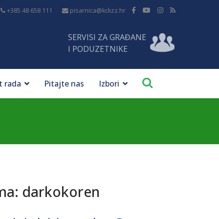
+385 48 658 111
pisarnica@kckzz.hr
SERVISI ZA GRAĐANE
I PODUZETNIKE
t rada
Pitajte nas
Izbori
ma: darkokoren