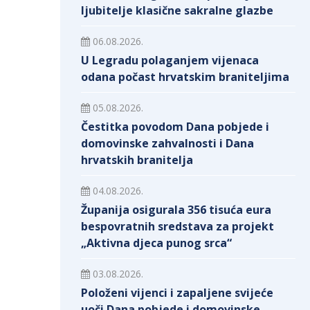
ljubitelje klasične sakralne glazbe
06.08.2026.
U Legradu polaganjem vijenaca
odana počast hrvatskim braniteljima
05.08.2026.
Čestitka povodom Dana pobjede i
domovinske zahvalnosti i Dana
hrvatskih branitelja
04.08.2026.
Županija osigurala 356 tisuća eura
bespovratnih sredstava za projekt
„Aktivna djeca punog srca“
03.08.2026.
Položeni vijenci i zapaljene svijeće
uoči Dana pobjede i domovinske