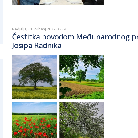
Nedjelja, 01 Svibanj 2022 08:29
Čestitka povodom Međunarodnog pra
Josipa Radnika