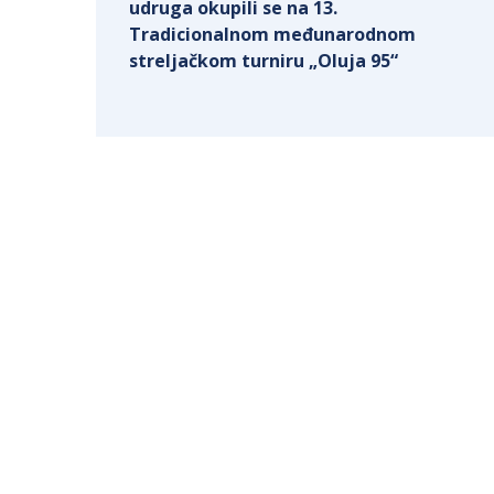
udruga okupili se na 13.
Tradicionalnom međunarodnom
streljačkom turniru „Oluja 95“