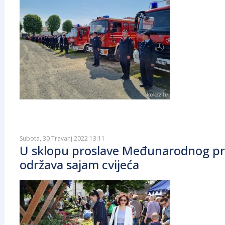
Subota, 30 Travanj 2022 13:11
U sklopu proslave Međunarodnog pra
održava sajam cvijeća