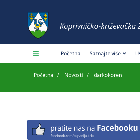
Koprivničko-križevačka 
Početna
Saznajte više
U
Početna
Novosti
darkokoren