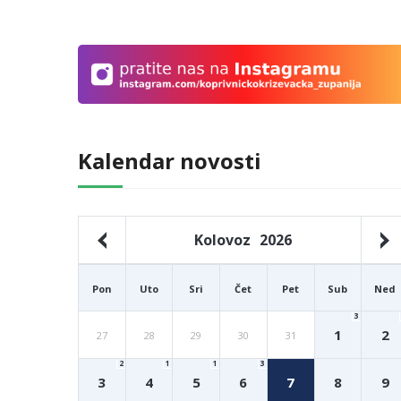
Kalendar novosti
Kolovoz
2026
Pon
Uto
Sri
Čet
Pet
Sub
Ned
3
1
2
27
28
29
30
31
2
1
1
3
3
4
5
6
7
8
9