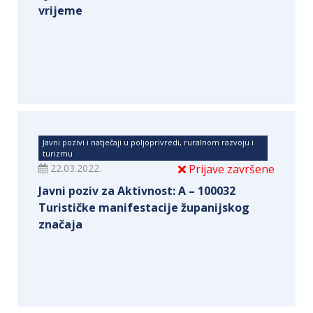
vrijeme
Javni pozivi i natječaji u poljoprivredi, ruralnom razvoju i
turizmu
22.03.2022.
Prijave završene
Javni poziv za Aktivnost: A – 100032
Turističke manifestacije županijskog
značaja