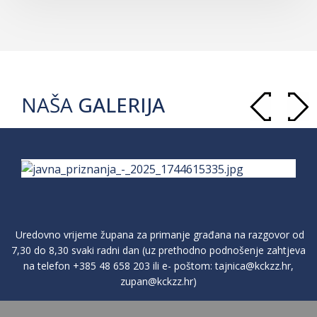
NAŠA
GALERIJA
Uredovno vrijeme župana za primanje građana na razgovor od
7,30 do 8,30 svaki radni dan (uz prethodno podnošenje zahtjeva
na telefon
+385 48 658 203
ili e- poštom:
tajnica@kckzz.hr
,
zupan@kckzz.hr
)