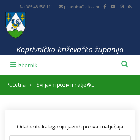
+385 48 658 111
pisarnica@kckzz.hr
Koprivničko-križevačka županija
Početna
Svi javni pozivi i natje�...
Odaberite kategoriju javnih poziva i natječaja