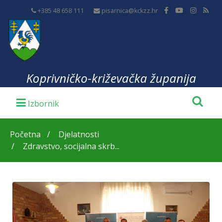
+385 48 658 111
pisarnica@kckzz.hr
Koprivničko-križevačka županija
Početna
Djelatnosti
Zdravstvo, socijalna skrb...