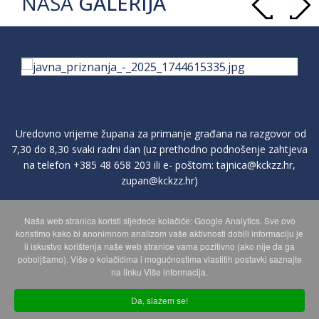
NAŠA
GALERIJA
Uredovno vrijeme župana za primanje građana na razgovor od
7,30 do 8,30 svaki radni dan (uz prethodno podnošenje zahtjeva
na telefon
+385 48 658 203
ili e- poštom:
tajnica@kckzz.hr
,
zupan@kckzz.hr
)
Naša web stranica koristi sljedeće kolačiće: Google Analytics. Sve ovo
POLITIKA ZAŠTITE PRIVATNOSTI OSOBNIH PODATAKA
koristimo kako bi anonimnom analizom vaše aktivnosti dobili informaciju je
li iskustvo korištenja naše web stranice vama pozitivno (ako nije da ga
poboljšamo). Više o kolačićima i mogućnostima vlastitih postavki saznajte
MAPA WEBA
na linku Više informacija.
Da, slažem se!
Copyright © 2026 Koprivničko - križevačka županija. Sva prava