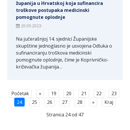
županija u Hrvatskoj koja sufinancira
troškove postupaka medicinski
pomognute oplodnje
20.09.2023.
Na jučerašnjoj 14. sjednici Županijske
skupštine jednoglasno je usvojena Odluka o
sufinanciranju troškova medicinski
pomognute oplodnje, čime je Koprivničko-
križevačka županija…
Početak
«
19
20
21
22
23
24
25
26
27
28
»
Kraj
Stranica 24 od 47