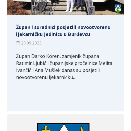
Župan i suradnici posjetili novootvorenu
ljekarničku jedinicu u Đurđevcu
28.09.2023.
Župan Darko Koren, zamjenik župana
Ratimir Ljubić i županijske pročelnice Melita
Ivančić i Ana Mušlek danas su posjetili
novootvorenu ljekarničku…