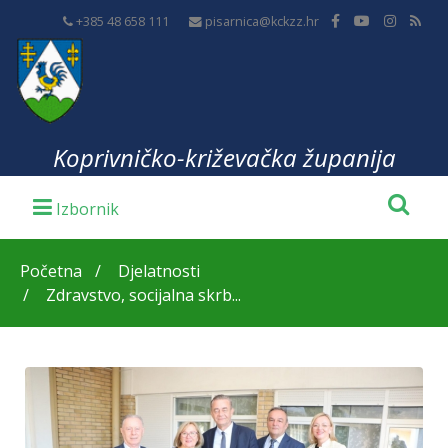
+385 48 658 111
pisarnica@kckzz.hr
Koprivničko-križevačka županija
Početna
Djelatnosti
Zdravstvo, socijalna skrb...