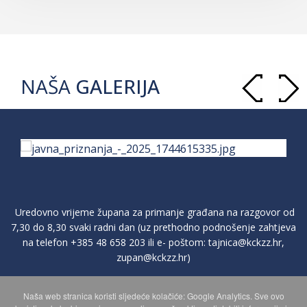
NAŠA
GALERIJA
Uredovno vrijeme župana za primanje građana na razgovor od
7,30 do 8,30 svaki radni dan (uz prethodno podnošenje zahtjeva
na telefon
+385 48 658 203
ili e- poštom:
tajnica@kckzz.hr
,
zupan@kckzz.hr
)
Naša web stranica koristi sljedeće kolačiće: Google Analytics. Sve ovo
POLITIKA ZAŠTITE PRIVATNOSTI OSOBNIH PODATAKA