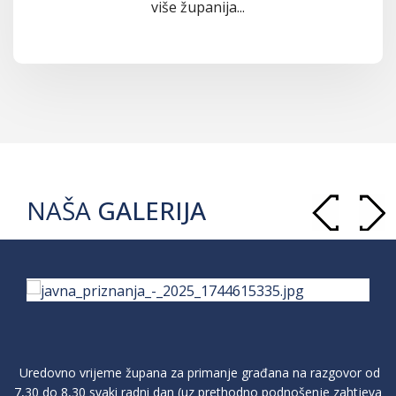
više županija...
NAŠA
GALERIJA
Uredovno vrijeme župana za primanje građana na razgovor od
7,30 do 8,30 svaki radni dan (uz prethodno podnošenje zahtjeva