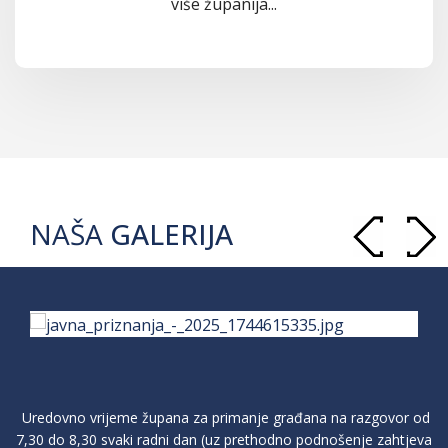
više županija...
NAŠA
GALERIJA
Uredovno vrijeme župana za primanje građana na razgovor od
7,30 do 8,30 svaki radni dan (uz prethodno podnošenje zahtjeva