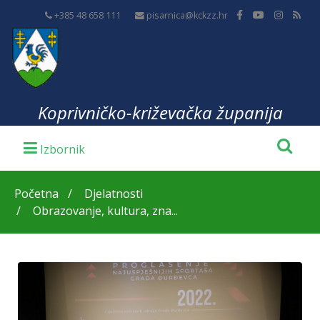
+385 48 658 111
pisarnica@kckzz.hr
Koprivničko-križevačka županija
Početna
Djelatnosti
Obrazovanje, kultura, zna...