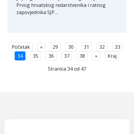
Prvog hrvatskog redarstvenika i ratnog
zapovjednika SJP…
Početak
«
29
30
31
32
33
34
35
36
37
38
»
Kraj
Stranica 34 od 47