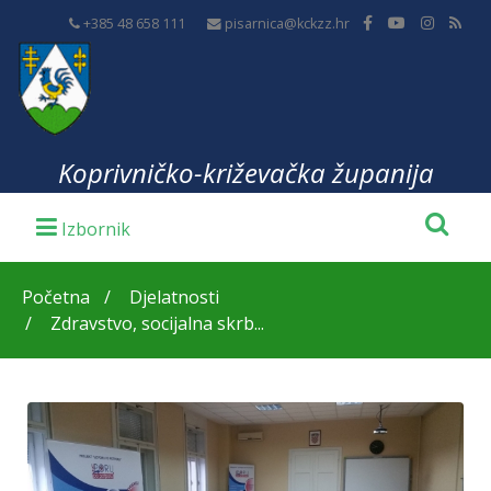
+385 48 658 111
pisarnica@kckzz.hr
Koprivničko-križevačka županija
Početna
Djelatnosti
Zdravstvo, socijalna skrb...