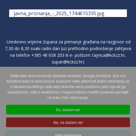
Uredovno vrijeme župana za primanje građana na razgovor od
7,30 do 8,30 svaki radni dan (uz prethodno podnošenje zahtjeva
na telefon
+385 48 658 203
ili e- poštom:
tajnica@kckzz.hr
,
zupan@kckzz.hr
)
Naša web stranica koristi sljedeće kolačiće: Google Analytics. Sve ovo
POLITIKA ZAŠTITE PRIVATNOSTI OSOBNIH PODATAKA
koristimo kako bi anonimnom analizom vaše aktivnosti dobili informaciju je
li iskustvo korištenja naše web stranice vama pozitivno (ako nije da ga
poboljšamo). Više o kolačićima i mogućnostima vlastitih postavki saznajte
MAPA WEBA
na linku Više informacija.
Da, slažem se!
Copyright © 2026 Koprivničko - križevačka županija. Sva prava
Ne, ne slažem se!
zadržana.
© 2018 Your Company. Designed By
JoomShaper
Više informacija