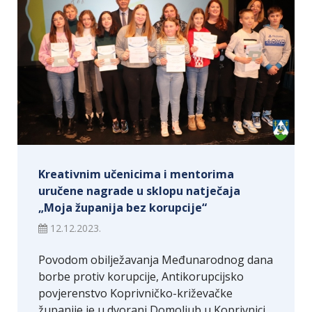
Kreativnim učenicima i mentorima
uručene nagrade u sklopu natječaja
„Moja županija bez korupcije“
12.12.2023.
Povodom obilježavanja Međunarodnog dana
borbe protiv korupcije, Antikorupcijsko
povjerenstvo Koprivničko-križevačke
županije je u dvorani Domoljub u Koprivnici