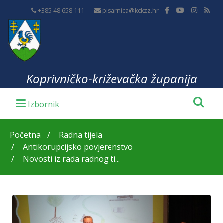
+385 48 658 111
pisarnica@kckzz.hr
Koprivničko-križevačka županija
Početna
Radna tijela
Antikorupcijsko povjerenstvo
Novosti iz rada radnog ti...