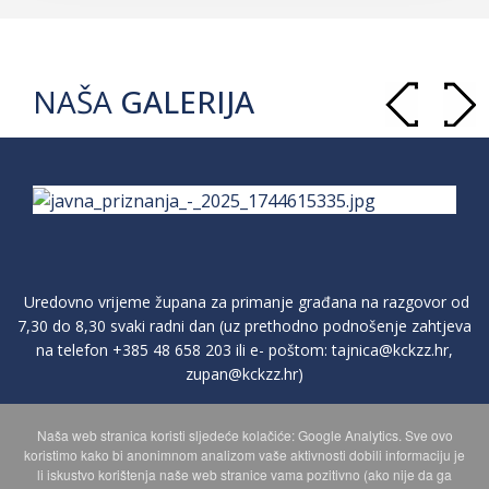
NAŠA
GALERIJA
Uredovno vrijeme župana za primanje građana na razgovor od
7,30 do 8,30 svaki radni dan (uz prethodno podnošenje zahtjeva
na telefon
+385 48 658 203
ili e- poštom:
tajnica@kckzz.hr
,
zupan@kckzz.hr
)
Naša web stranica koristi sljedeće kolačiće: Google Analytics. Sve ovo
POLITIKA ZAŠTITE PRIVATNOSTI OSOBNIH PODATAKA
koristimo kako bi anonimnom analizom vaše aktivnosti dobili informaciju je
li iskustvo korištenja naše web stranice vama pozitivno (ako nije da ga