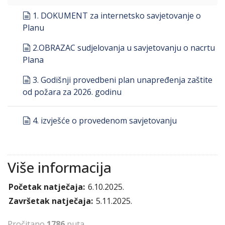
document
1. DOKUMENT za internetsko savjetovanje o
Planu
document
2.OBRAZAC sudjelovanja u savjetovanju o nacrtu
Plana
document
3. Godišnji provedbeni plan unapređenja zaštite
od požara za 2026. godinu
document
4. izvješće o provedenom savjetovanju
Više informacija
Početak natječaja:
6.10.2025.
Završetak natječaja:
5.11.2025.
Pročitano
1786
puta