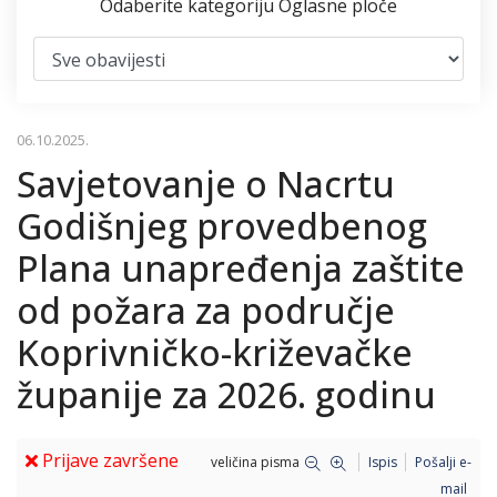
Odaberite kategoriju Oglasne ploče
06.10.2025.
Savjetovanje o Nacrtu
Godišnjeg provedbenog
Plana unapređenja zaštite
od požara za područje
Koprivničko-križevačke
županije za 2026. godinu
Prijave završene
veličina pisma
Ispis
Pošalji e-
mail