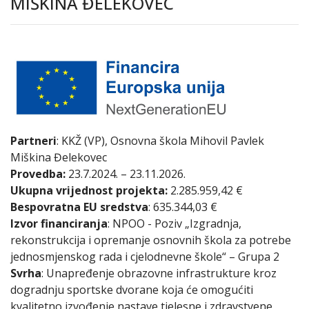
MIŠKINA ĐELEKOVEC
Partneri
: KKŽ (VP), Osnovna škola Mihovil Pavlek
Miškina Đelekovec
Provedba:
23.7.2024. – 23.11.2026.
Ukupna vrijednost projekta:
2.285.959,42 €
Bespovratna EU sredstva
: 635.344,03 €
Izvor financiranja
: NPOO - Poziv „Izgradnja,
rekonstrukcija i opremanje osnovnih škola za potrebe
jednosmjenskog rada i cjelodnevne škole“ – Grupa 2
Svrha
: Unapređenje obrazovne infrastrukture kroz
dogradnju sportske dvorane koja će omogućiti
kvalitetno izvođenje nastave tjelesne i zdravstvene