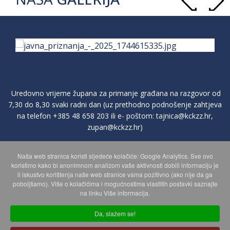
Uredovno vrijeme župana za primanje građana na razgovor od
7,30 do 8,30 svaki radni dan (uz prethodno podnošenje zahtjeva
na telefon
+385 48 658 203
ili e- poštom:
tajnica@kckzz.hr
,
zupan@kckzz.hr
)
Naša web stranica koristi sljedeće kolačiće: Google Analytics. Sve ovo
POLITIKA ZAŠTITE PRIVATNOSTI OSOBNIH PODATAKA
koristimo kako bi anonimnom analizom vaše aktivnosti dobili informaciju je
li iskustvo korištenja naše web stranice vama pozitivno (ako nije da ga
poboljšamo). Više o kolačićima i mogućnostima vlastitih postavki saznajte
MAPA WEBA
na linku Više informacija.
Da, slažem se!
Copyright © 2026 Koprivničko - križevačka županija. Sva prava