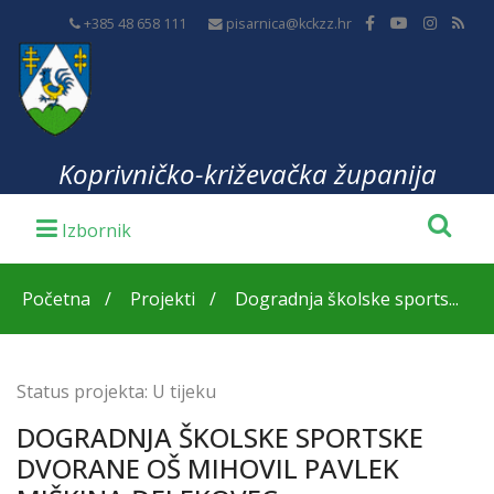
+385 48 658 111
pisarnica@kckzz.hr
Koprivničko-križevačka županija
Početna
Projekti
Dogradnja školske sports...
Status projekta:
U tijeku
DOGRADNJA ŠKOLSKE SPORTSKE
DVORANE OŠ MIHOVIL PAVLEK