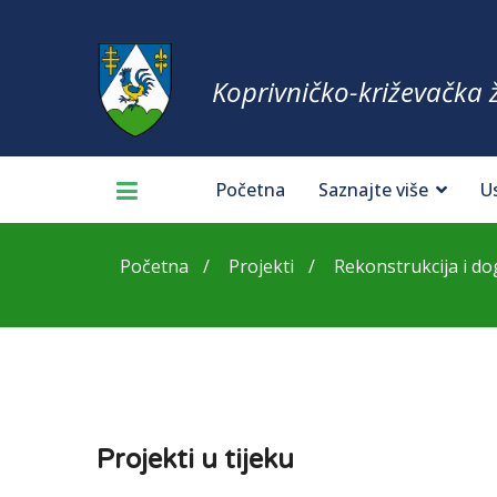
Koprivničko-križevačka 
Početna
Saznajte više
U
Početna
Projekti
Rekonstrukcija i d
Projekti u tijeku