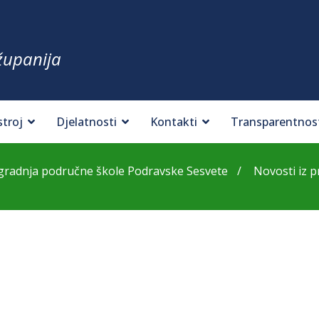
županija
stroj
Djelatnosti
Kontakti
Transparentnos
ogradnja područne škole Podravske Sesvete
Novosti iz p