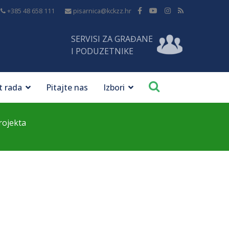
+385 48 658 111
pisarnica@kckzz.hr
SERVISI ZA GRAĐANE
I PODUZETNIKE
t rada
Pitajte nas
Izbori
rojekta