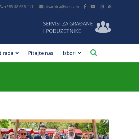
+385 48 658 111
pisarnica@kckzz.hr
SERVISI ZA GRAĐANE
I PODUZETNIKE
t rada
Pitajte nas
Izbori