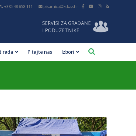
+385 48 658 111
pisarnica@kckzz.hr
SERVISI ZA GRAĐANE
I PODUZETNIKE
t rada
Pitajte nas
Izbori