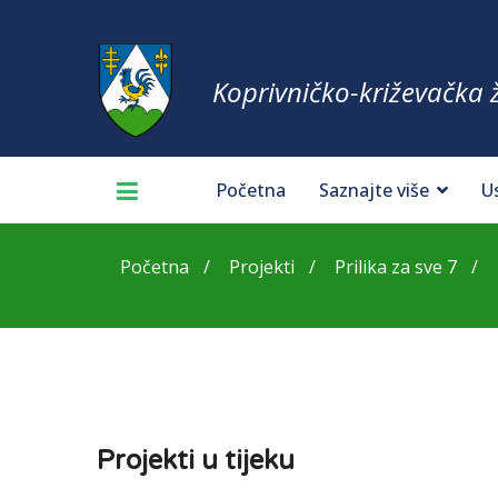
Koprivničko-križevačka 
Početna
Saznajte više
U
Početna
Projekti
Prilika za sve 7
Projekti u tijeku