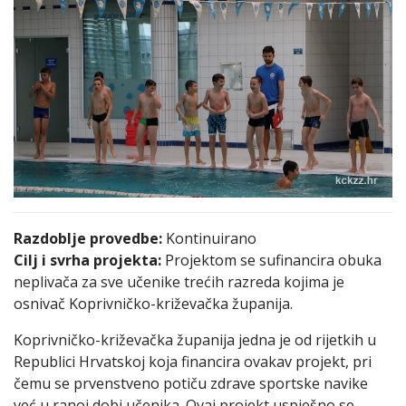
Razdoblje provedbe:
Kontinuirano
Cilj i svrha projekta:
Projektom se sufinancira obuka
neplivača za sve učenike trećih razreda kojima je
osnivač Koprivničko-križevačka županija.
Koprivničko-križevačka županija jedna je od rijetkih u
Republici Hrvatskoj koja financira ovakav projekt, pri
čemu se prvenstveno potiču zdrave sportske navike
već u ranoj dobi učenika. Ovaj projekt uspješno se