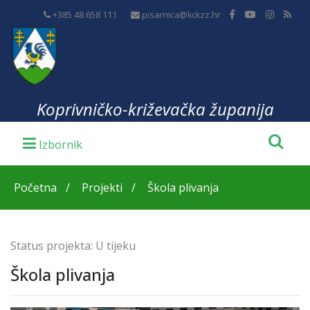
+385 48 658 111
pisarnica@kckzz.hr
Koprivničko-križevačka županija
Početna
Projekti
Škola plivanja
Status projekta:
U tijeku
Škola plivanja