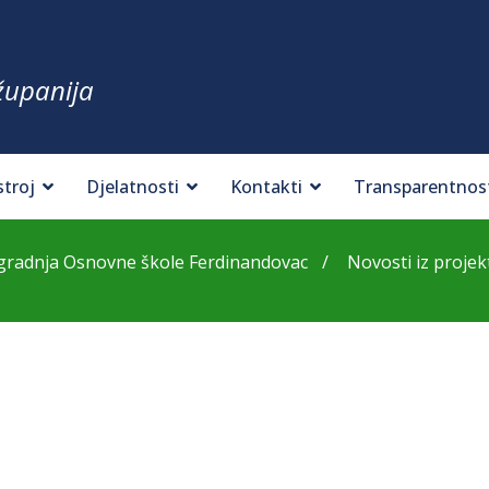
županija
stroj
Djelatnosti
Kontakti
Transparentnos
ogradnja Osnovne škole Ferdinandovac
Novosti iz projek