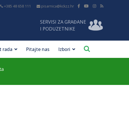
+385 48 658 111
pisarnica@kckzz.hr
SERVISI ZA GRAĐANE
I PODUZETNIKE
t rada
Pitajte nas
Izbori
ta