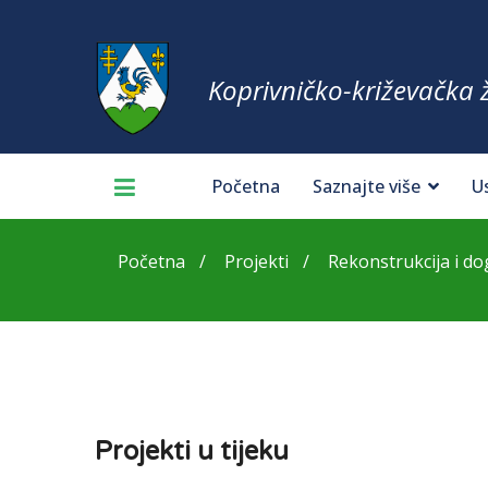
Koprivničko-križevačka 
Početna
Saznajte više
U
Početna
Projekti
Rekonstrukcija i d
Projekti u tijeku