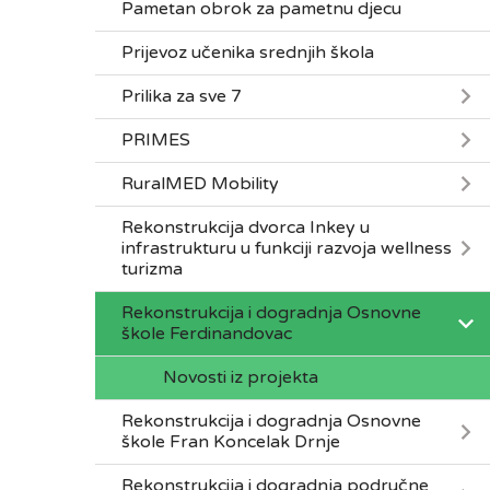
Pametan obrok za pametnu djecu
Prijevoz učenika srednjih škola
Prilika za sve 7
PRIMES
RuralMED Mobility
Rekonstrukcija dvorca Inkey u
infrastrukturu u funkciji razvoja wellness
turizma
Rekonstrukcija i dogradnja Osnovne
škole Ferdinandovac
Novosti iz projekta
Rekonstrukcija i dogradnja Osnovne
škole Fran Koncelak Drnje
Rekonstrukcija i dogradnja područne