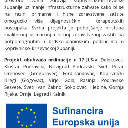
prostora Doma zdravlja Koprivničko-križevačke
županije uz manje infrastrukturne zahvate kako bi se
na razini primarne i hitne zdravstvene zaštite
omogućilo više dijagnostičkih i terapeutskih
postupaka. Svrha projekta je poboljšanje pristupa
kvalitetnoj primarnoj i hitnoj zdravstvenoj zaštiti na
potpomognutim i brdsko-planinskim područjima u
Koprivničko-križevačkoj županiji.
Projekt obuhvaća ordinacije u 17 JLS-a
: Đelekovec,
Kloštar Podravski, Novigrad Podravski, Sveti Petar
Orehovec (Gregurovec), Ferdinandovac, Koprivnički
Bregi (Glogovac), Virje, Gola, Rasinja, Podravske
Sesvete, Sveti Ivan Žabno, Sokolovac, Hlebine, Gornja
Rijeka, Drnje, Legrad i Kalnik.