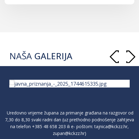
NAŠA
GALERIJA
Uredovno vrijeme župana za primanje građana na razgovor od
7,30 do 8,30 svaki radni dan (uz prethodno podnošenje zahtjeva
na telefon
+385 48 658 203
ili e- poštom:
tajnica@kckzz.hr
,
zupan@kckzz.hr
)