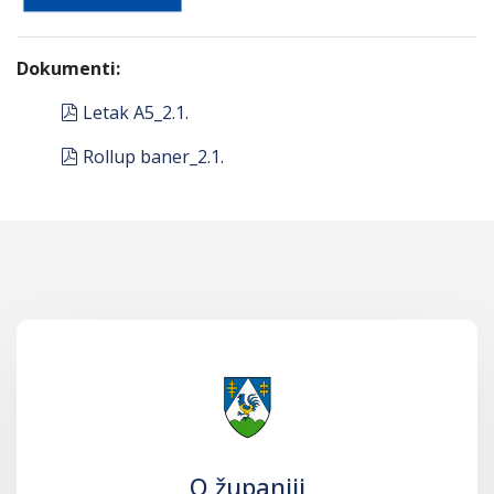
Dokumenti:
pdf
Letak A5_2.1.
pdf
Rollup baner_2.1.
O županiji