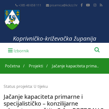
+385 48 658 111
pisarnica@kckzz.hr
Koprivničko-križevačka županija
Početna
Projekti
Jačanje kapaciteta prima...
Status projekta:
U tijeku
Jačanje kapaciteta primarne i
specijalističko – konzilijarne